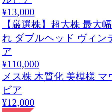
¥13,000
【厳選株】超大株 最大幅約
れ ダブルヘッド ヴィンテ
ア
¥110,000
メス株 木質化 美模様 マ
ビア
¥12,000