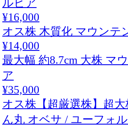
ルビア
¥16,000
オス株 木質化 マウンテン
¥14,000
最大幅 約8.7cm 大株 
ア
¥35,000
オス株【超厳選株】超大株 
ん丸 オベサ / ユーフォ