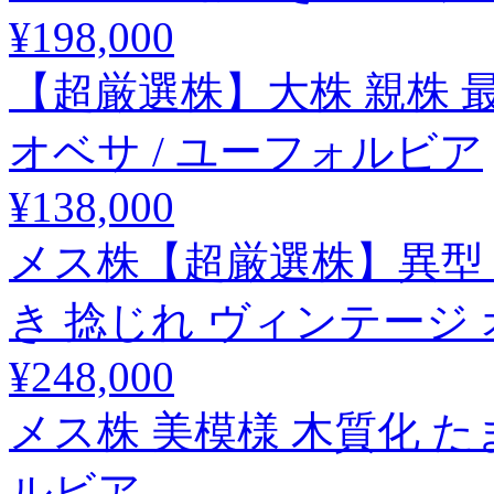
¥198,000
【超厳選株】大株 親株 最
オベサ / ユーフォルビア
¥138,000
メス株【超厳選株】異型 超
き 捻じれ ヴィンテージ 
¥248,000
メス株 美模様 木質化 た
ルビア