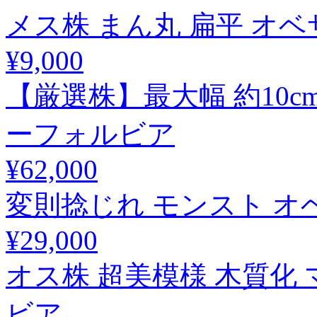
メス株 まん丸 扁平 オベ
¥9,000
【厳選株】最大幅 約10cm
ーフォルビア
¥62,000
変則捻じれ モンスト オベ
¥29,000
オス株 超美模様 木質化 
ビア