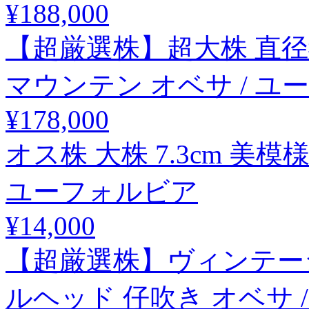
¥188,000
【超厳選株】超大株 直径
マウンテン オベサ / ユ
¥178,000
オス株 大株 7.3cm 美模
ユーフォルビア
¥14,000
【超厳選株】ヴィンテージ 
ルヘッド 仔吹き オベサ 