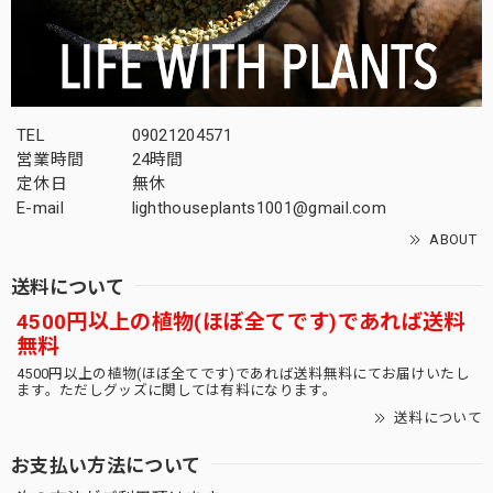
木質化 まん丸 オベサ / ユーフォルビア
2026/03/12
TEL
09021204571
間髪入れず、2回目の利用です。 これぞ王道ですね、満足で
営業時間
24時間
す。 今回の梱包も完璧でした。 商品リストをまんべんなく
定休日
無休
確認して 楽しんでいる今日このごろです。 また利用させて
E-mail
lighthouseplants1001@gmail.com
頂きます！
ABOUT
間髪入れずありがとうございます！！今週土曜
送料について
も10株更新いたしますので、是非20時ジャスト
4500円以上の植物(ほぼ全てです)であれば送料
にお待ちいたしております！
無料
4500円以上の植物(ほぼ全てです)であれば送料無料にてお届けいたし
ます。ただしグッズに関しては有料になります。
送料について
オス株 ラギット マウンテン オベサ / 木質化 良形株
2026/03/10
お支払い方法について