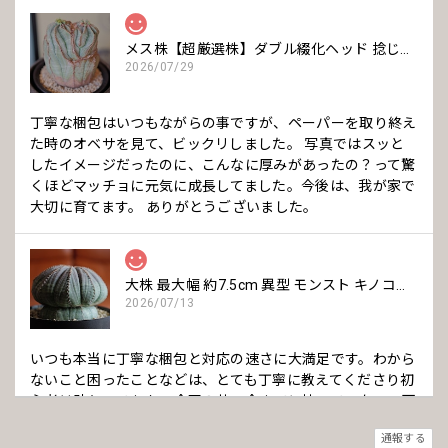
メス株【超厳選株】ダブル綴化ヘッド 捻じれ マウンテン モンスト オベサ / ユーフォルビア 木質化
2026/07/29
丁寧な梱包はいつもながらの事ですが、ペーパーを取り終え
た時のオベサを見て、ビックリしました。 写真ではスッと
したイメージだったのに、こんなに厚みがあったの？って驚
くほどマッチョに元気に成長してました。今後は、我が家で
大切に育てます。 ありがとうございました。
大株 最大幅 約7.5cm 異型 モンスト キノコ型 オベサ / ユーフォルビア
2026/07/13
いつも本当に丁寧な梱包と対応の速さに大満足です。わから
ないこと困ったことなどは、とても丁寧に教えてくださり初
心者は助かってます。 今回の苗、今までに持っていない、可
愛いきのこタイプで、購入して良かったです。 いつも本当に
通報する
ありがとうございます。