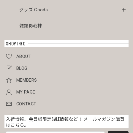
メス株 木質化 オベサ / ユーフォルビア
2026/04/03
グッズ Goods
美人さんが届きました。梱包も素晴らしいです。こぼれも傾
雑誌掲載株
きもありませんでした。梱包を解くのが本当に楽しみです。
SHOP INFO
オス株 美模様 木質化 マイクロ オベサ / ユーフォルビア
ABOUT
2026/03/30
BLOG
目をつけていた美男子マイクロオベサを割引き価格で有り難
うございました。 今回のミイラ梱包も完璧でした。
MEMBERS
MY PAGE
メス株 美模様 木質化 オベサ / ユーフォルビア
CONTACT
2026/03/30
入荷情報、会員様限定SALE情報など！ メールマガジン購買
はこちら。
写真通りのとても綺麗な株が届きました◎ 梱包もとても丁寧
で、配達の手違いか横倒しに置かれていたんですが全く土こ