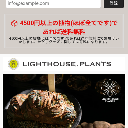
登録
ぼれもなく綺麗なままでした！すごい！ まだまだオベサ初
心者ですが、大切に育てていきたいと思います💐素敵な株を
ありがとうございました！
4500円以上の植物(ほぼ全てです)で
あれば送料無料
まん丸 オベサ / ユーフォルビア
4500円以上の植物(ほぼ全てです)であれば送料無料にてお届けい
たします。ただしグッズに関しては有料になります。
2026/03/12
オベサ初心者です。コメントを読んで購入を決めました。梱
包もしっかりとされていて、土のこぼれなどなくきれいでし
た。梱包がミイラみたいで、その梱包を解くのも楽しくて、
またすぐ解きたくなりそうです。飼育しっかり頑張ります。
この度はお買い上げ頂き誠にありがとうござい
ました！ビギナー様ウエルカムです！育て方な
ど、ご不明な点がございましたら何なりとお申
し付けくださいませ。また次も是非！今後とも
よろしくお願いいたします。