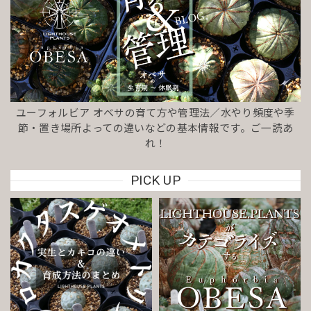
ユーフォルビア オベサの育て方や管理法／水やり頻度や季
節・置き場所よっての違いなどの基本情報です。ご一読あ
れ！
PICK UP