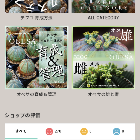
テフロ 育成方法
ALL CATEGORY
オベサの雄と雌
オベサの育成＆管理
ショップの評価
すべて
270
0
0