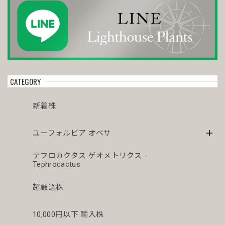
オス株【厳選株】超大株 直径約8.7cm マウンテン ヴィンテージ オベサ / ユーフォルビア
2026/04/06
今年初オベサをお迎えしました。 どぉしてもこの株が欲し
くてコツコツ貯めて今回満を持して迎え入れる事が出来まし
た😊まさにアーティスティックオベサ💓芸術品です😍 今後
CATEGORY
とも宜しくお願い致します🙇‍♂️🙇‍♂️
新着株
オス株 木質化 マウンテン オベサ / ユーフォルビア
ユーフォルビア オベサ
2026/04/03
テフロカクタス ゲオメトリクス -
Tephrocactus
シュッとスタイルの良いオベサが届きドキドキです。こちら
もこぼれも傾きもなかったです。梱包が解きたくなると思う
のでまたお迎えしたいです。
超厳選株
10,000円以下 輸入株