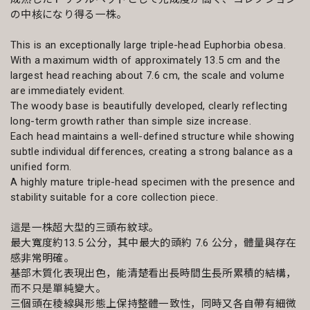
の中核になり得る一株。
This is an exceptionally large triple-head Euphorbia obesa.
With a maximum width of approximately 13.5 cm and the
largest head reaching about 7.6 cm, the scale and volume
are immediately evident.
The woody base is beautifully developed, clearly reflecting
long-term growth rather than simple size increase.
Each head maintains a well-defined structure while showing
subtle individual differences, creating a strong balance as a
unified form.
A highly mature triple-head specimen with the presence and
stability suitable for a core collection piece.
這是一株超大型的三頭布紋球。
最大寬度約13.5 公分，其中最大的頭約 7.6 公分，體量與存在
感非常明確。
基部木質化表現出色，能清楚看出長時間生長所累積的結構，
而不只是單純變大。
三個頭在稜線與形態上保持整體一致性，同時又各自帶有細微