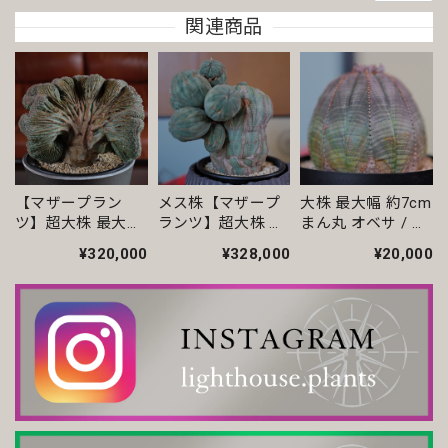
関連商品
まん丸 オベサ / ユーフォルビア
2026/06/23
いつも丁寧な梱包です。安心してお迎えできます。
【マザープラン
メス株【マザープ
大株 最大幅 約7cm
ツ】超大株 最大幅
ランツ】超大株 最
まん丸 オベサ / ユ
【超厳選株】ホワイト オベサ / ユーフォルビア
約15.4cm ヴィンテ
大幅約16.8cm ヴィ
ーフォルビア
2026/04/14
¥320,000
¥328,000
¥20,000
ージ 扇綴化 オベサ
ンテージ 仔吹 マウ
/ ユーフォルビア
ンテン オベサ / ユ
いつも素敵な鉢を有難うございます。
ーフォルビア
モンスト 捻じれ マイクロ オベサ / ユーフォルビア
2026/04/11