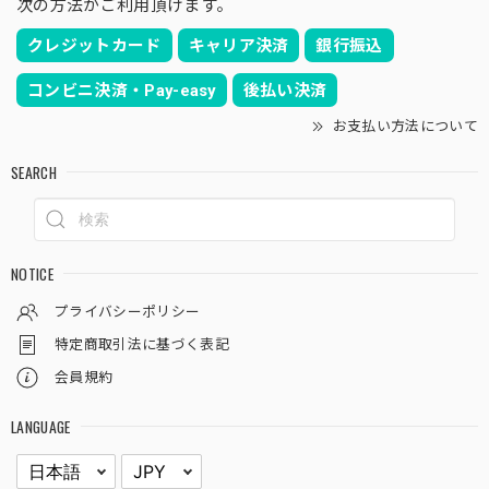
次の方法がご利用頂けます。
また購入させて頂きました♪ 写真で見たよりも思った以上
に表皮がゴツゴツしていて野生味のあるオベサでめちゃくち
クレジットカード
キャリア決済
銀行振込
ゃ気に入りました！ また似たような株があれば即買わせて
頂きます！ また5月での大阪のイベントも楽しみにしており
コンビニ決済・Pay-easy
後払い決済
ます♪
お支払い方法について
また購入して頂き誠にありがとうございます！
SEARCH
ラギットな株、得意ですのでどんどんいいの販
売してまいりますので、その都度お願い致しま
す！笑
NOTICE
プライバシーポリシー
木質化 マウンテン オベサ / ユーフォルビア
特定商取引法に基づく表記
2026/03/08
会員規約
無事に届きました、素晴らしい梱包ですね。 昨年オベサデ
LANGUAGE
ビューした初心者です。 実物見てなおさら気に入りまし
た。 また利用させて頂きます。 有り難うございました。