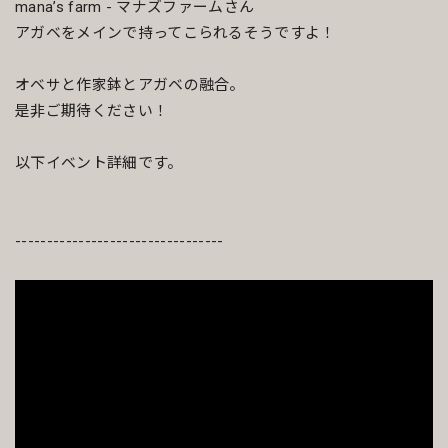
mana’s farm - マナズファームさん
アガベをメインで持ってこられるそうですよ！
オベサと作家鉢とアガベの融合。
是非ご期待ください！
以下イベント詳細です。
---------------------------------