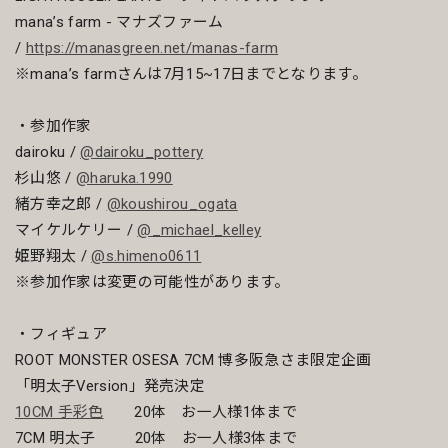
mana’s farm - マナズファーム
/
https://manasgreen.net/manas-farm
※mana’s farmさんは7月15~17日までとなります。
・参加作家
dairoku /
@dairoku_pottery
杉山悠 /
@haruka.1990
緒方幸之郎 /
@koushirou_ogata
マイケルケリー /
@_michael_kelley
姫野翔太 /
@s.himeno0611
※参加作家は変更の可能性があります。
・フィギュア
ROOT MONSTER OSESA 7CM 博多阪急さま限定企画
「明太子Version」発売決定
10CM 手彩色
20体 お一人様1体まで
7CM 明太子 20体 お一人様3体まで