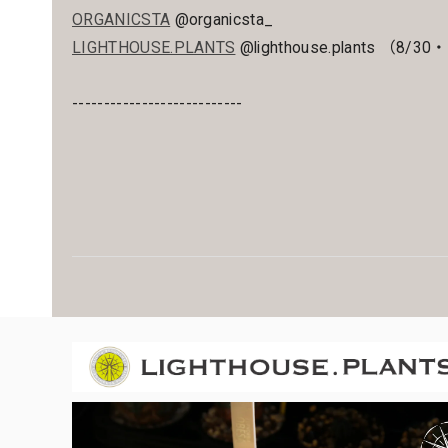
ORGANICSTA
@organicsta_
LIGHTHOUSE.PLANTS
@lighthouse.plants （8
---------------------------