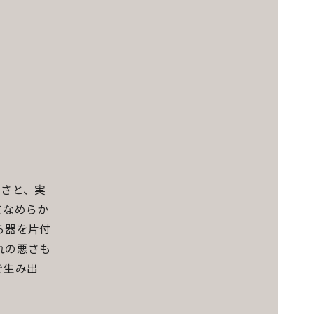
しさと、実
てなめらか
ら器を片付
れの悪さも
を生み出