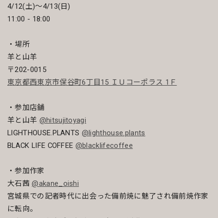
4/12(土)〜4/13(日)
11:00 - 18:00
・場所
羊と山羊
〒202-0015
東京都西東京市保谷町6丁目15 ＩＵコーポラス 1Ｆ
・参加店舗
羊と山羊
@hitsujitoyagi
LIGHTHOUSE.PLANTS
@lighthouse.plants
BLACK LIFE COFFEE
@blacklifecoffee
・参加作家
大石茜
@akane_oishi
宮城県での記者時代に出会った備前焼に魅了され備前焼作家
に転向。