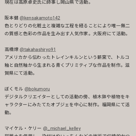
現在は高原卓史氏に師事し岡山県で活動。
阪本健
@kensakamoto142
色とりどりの化粧土と複雑な工程を経ることにより唯一無二
の質感と色彩の作品を生み出す人気作家。大阪府にて活動。
高橋燎
@takahashiryo91
アメリカから伝わったトレインキルンという薪窯で、トルコ
釉と自然釉から生まれる青くプリミティブな作品を制作。滋
賀県にて活動。
ぼくモル
@bokumoru
デジタルクリエイターとしての活動の傍、植木鉢や植物をキ
ャラクターにみたてたオブジェを中心に制作。福岡県にて活
動。
マイケル・ケリー
@_michael_kelley