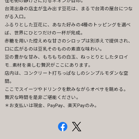
住宅街の静けさに灯るネオンが目印。
台湾出身の店主が生み出す豆花は、まるで台湾の屋台につな
がる入口。
ふるりとした豆花に、あなた好みの4種のトッピングを選べ
ば、世界にひとつだけの一杯が完成。
赤糖を用いた控えめな甘さのシロップは別添えで提供され、
口に広がるのは豆乳そのものの素直な味わい。
豆の豊かな甘み、もちもちの白玉、ねっとりとしたタロイ
モ…素材を楽しむ贅沢がここにあります。
店内は、コンクリート打ちっぱなしのシンプルモダンな空
間。
ここでスイーツやドリンクを飲みながらオベサを眺める。
贅沢な時間を是非ご堪能ください。
＊お支払いは現金、PayPay、楽天Payのみ。