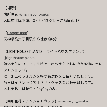
【場所】
南所豆花
@nannsyo_osaka
大阪市北区本庄東2‑7‑13 グレース梅田東 1F
【
Google map
】
天神橋筋六丁目駅から徒歩約6分
【LIGHTHOUSE.PLANTS - ライトハウスプランツ】
@lighthouse.plants
海外実生のユーフォルビア・オベサを中心に扱う植物のセレ
クトショップ。
唯一無二のフォルムを持つ厳選株をご紹介いたします。
当日はイベントにてオベサ・グッズなど販売致します。
＊お支払いは現金・PayPayのみ。
【南所豆花 - ナンショトウファ】
@nannsyo_osaka