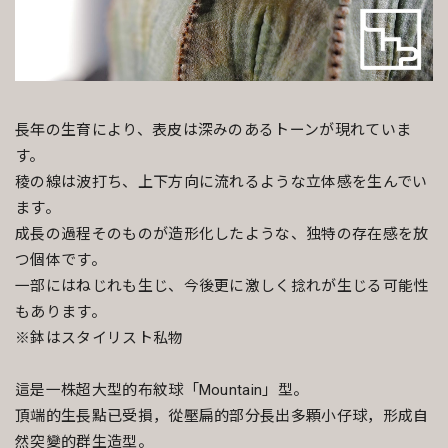
長年の生育により、表皮は深みのあるトーンが現れていま
す。
稜の線は波打ち、上下方向に流れるような立体感を生んでい
ます。
成長の過程そのものが造形化したような、独特の存在感を放
つ個体です。
一部にはねじれも生じ、今後更に激しく捻れが生じる可能性
もあります。
※鉢はスタイリスト私物
這是一株超大型的布紋球「Mountain」型。
頂端的生長點已受損，從壓扁的部分長出多顆小仔球，形成自
然突變的群生造型。