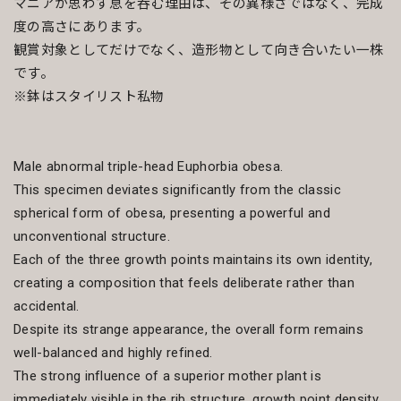
マニアが思わず息を呑む理由は、その異様さではなく、完成
度の高さにあります。
観賞対象としてだけでなく、造形物として向き合いたい一株
です。
※鉢はスタイリスト私物
Male abnormal triple-head Euphorbia obesa.
This specimen deviates significantly from the classic
spherical form of obesa, presenting a powerful and
unconventional structure.
Each of the three growth points maintains its own identity,
creating a composition that feels deliberate rather than
accidental.
Despite its strange appearance, the overall form remains
well-balanced and highly refined.
The strong influence of a superior mother plant is
immediately visible in the rib structure, growth point density,