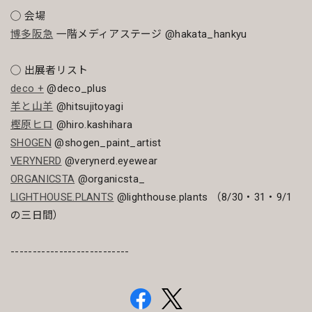
◯ 会場
博多阪急
一階メディアステージ @hakata_hankyu
◯ 出展者リスト
deco +
@deco_plus
羊と山羊
@hitsujitoyagi
樫原ヒロ
@hiro.kashihara
SHOGEN
@shogen_paint_artist
VERYNERD
@verynerd.eyewear
ORGANICSTA
@organicsta_
LIGHTHOUSE.PLANTS
@lighthouse.plants （8/30・31・9/1
の三日間）
---------------------------