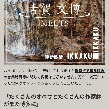
台風10号が九州地方に接近しておりますが
現時点で博多阪急
の営業時間等に関して変更はございません
。万が一変更があ
った場合は
オンラインショップにて告知
いたします。
「たくさんのオベサとたくさんの作家鉢
がまた博多に」