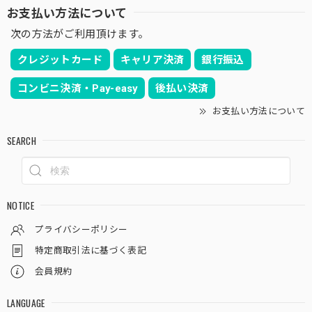
お支払い方法について
次の方法がご利用頂けます。
また購入させて頂きました♪ 写真で見たよりも思った以上
に表皮がゴツゴツしていて野生味のあるオベサでめちゃくち
クレジットカード
キャリア決済
銀行振込
ゃ気に入りました！ また似たような株があれば即買わせて
頂きます！ また5月での大阪のイベントも楽しみにしており
コンビニ決済・Pay-easy
後払い決済
ます♪
お支払い方法について
また購入して頂き誠にありがとうございます！
SEARCH
ラギットな株、得意ですのでどんどんいいの販
売してまいりますので、その都度お願い致しま
す！笑
NOTICE
プライバシーポリシー
木質化 マウンテン オベサ / ユーフォルビア
特定商取引法に基づく表記
2026/03/08
会員規約
無事に届きました、素晴らしい梱包ですね。 昨年オベサデ
LANGUAGE
ビューした初心者です。 実物見てなおさら気に入りまし