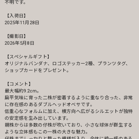
不明です。
【入荷日】
2025年11月28日
【撮影日】
2026年5月8日
【スペシャルギフト】
オリジナルバンダナ、ロゴステッカー2種、プランツタグ、
ショップカードをプレゼント。
【コメント】
最大幅約9.2cm。
扁平気味に育った二株が密着するように重なり合った、非常
に存在感のあるダブルヘッドオベサです。
低重心なフォルムに加え、横方向へ広がるシルエットが独特
の安定感を生み出しています。
親株からは多数の仔株が吹いており、小さな球体が群生する
ような立体感もこの一株の大きな魅力。
仔株までしっかりと整った模様が入り、全体に統一感のある