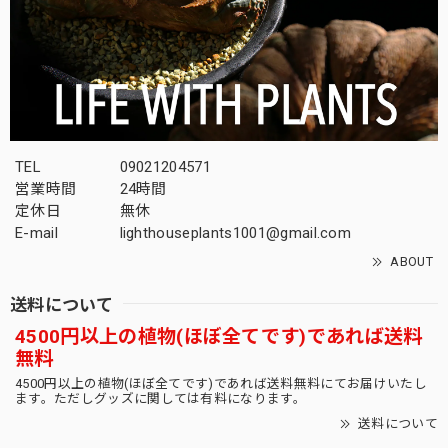
よろしくお願いいたします。
木質化 まん丸 オベサ / ユーフォルビア
2026/03/12
TEL
09021204571
間髪入れず、2回目の利用です。 これぞ王道ですね、満足で
営業時間
24時間
す。 今回の梱包も完璧でした。 商品リストをまんべんなく
定休日
無休
確認して 楽しんでいる今日このごろです。 また利用させて
E-mail
lighthouseplants1001@gmail.com
頂きます！
ABOUT
間髪入れずありがとうございます！！今週土曜
送料について
も10株更新いたしますので、是非20時ジャスト
4500円以上の植物(ほぼ全てです)であれば送料
にお待ちいたしております！
無料
4500円以上の植物(ほぼ全てです)であれば送料無料にてお届けいたし
ます。ただしグッズに関しては有料になります。
送料について
オス株 ラギット マウンテン オベサ / 木質化 良形株
2026/03/10