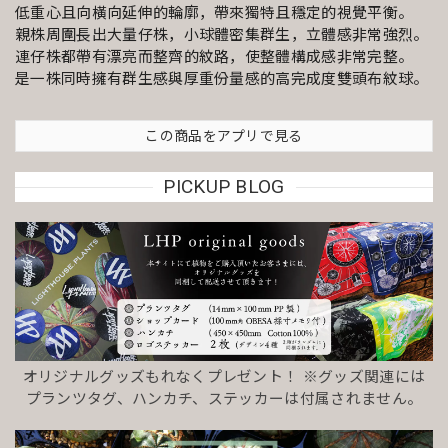
低重心且向橫向延伸的輪廓，帶來獨特且穩定的視覺平衡。
親株周圍長出大量仔株，小球體密集群生，立體感非常強烈。
連仔株都帶有漂亮而整齊的紋路，使整體構成感非常完整。
是一株同時擁有群生感與厚重份量感的高完成度雙頭布紋球。
この商品をアプリで見る
PICKUP BLOG
オリジナルグッズもれなくプレゼント！ ※グッズ関連には
プランツタグ、ハンカチ、ステッカーは付属されません。