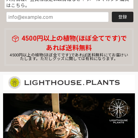
はこちら。
写真通りのとても綺麗な株が届きました◎ 梱包もとても丁寧
で、配達の手違いか横倒しに置かれていたんですが全く土こ
登録
ぼれもなく綺麗なままでした！すごい！ まだまだオベサ初
心者ですが、大切に育てていきたいと思います💐素敵な株を
ありがとうございました！
4500円以上の植物(ほぼ全てです)で
あれば送料無料
まん丸 オベサ / ユーフォルビア
4500円以上の植物(ほぼ全てです)であれば送料無料にてお届けい
たします。ただしグッズに関しては有料になります。
2026/03/12
オベサ初心者です。コメントを読んで購入を決めました。梱
包もしっかりとされていて、土のこぼれなどなくきれいでし
た。梱包がミイラみたいで、その梱包を解くのも楽しくて、
またすぐ解きたくなりそうです。飼育しっかり頑張ります。
この度はお買い上げ頂き誠にありがとうござい
ました！ビギナー様ウエルカムです！育て方な
ど、ご不明な点がございましたら何なりとお申
し付けくださいませ。また次も是非！今後とも