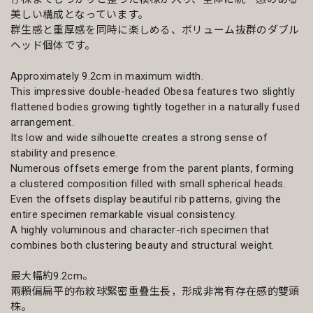
美しい構成となっています。
群生感と重厚感を同時に楽しめる、ボリューム抜群のダブル
ヘッド個体です。
Approximately 9.2cm in maximum width.
This impressive double-headed Obesa features two slightly
flattened bodies growing tightly together in a naturally fused
arrangement.
Its low and wide silhouette creates a strong sense of
stability and presence.
Numerous offsets emerge from the parent plants, forming
a clustered composition filled with small spherical heads.
Even the offsets display beautiful rib patterns, giving the
entire specimen remarkable visual consistency.
A highly voluminous and character-rich specimen that
combines both clustering beauty and structural weight.
最大幅約9.2cm。
兩顆偏扁平的布紋球緊密重疊生長，形成非常有存在感的雙頭
株。