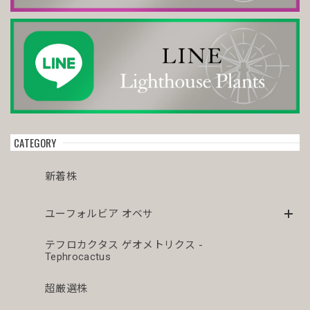
オス株【厳選株】超大株 直径約8.7cm マウンテン ヴィンテージ オベサ / ユーフォルビア
2026/04/06
今年初オベサをお迎えしました。 どぉしてもこの株が欲し
くてコツコツ貯めて今回満を持して迎え入れる事が出来まし
た😊まさにアーティスティックオベサ💓芸術品です😍 今後
CATEGORY
とも宜しくお願い致します🙇‍♂️🙇‍♂️
新着株
オス株 木質化 マウンテン オベサ / ユーフォルビア
ユーフォルビア オベサ
2026/04/03
テフロカクタス ゲオメトリクス -
Tephrocactus
シュッとスタイルの良いオベサが届きドキドキです。こちら
もこぼれも傾きもなかったです。梱包が解きたくなると思う
のでまたお迎えしたいです。
超厳選株