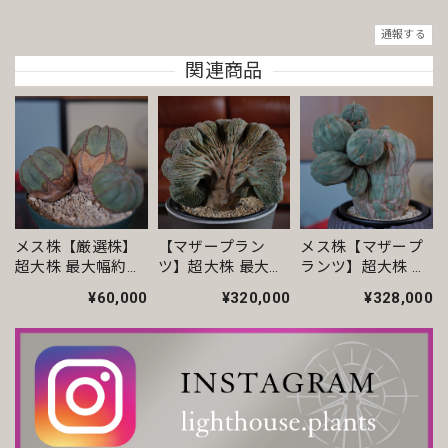
愛いきのこタイプで、購入して良かったです。 いつも本当に
通報する
ありがとうございます。
関連商品
まん丸 オベサ / ユーフォルビア
2026/06/23
いつも丁寧な梱包です。安心してお迎えできます。
メス株【厳選株】
【マザープラン
メス株【マザープ
超大株 最大幅約
ツ】超大株 最大幅
ランツ】超大株 最
【超厳選株】ホワイト オベサ / ユーフォルビア
13.5cm トリプルヘ
約15.4cm ヴィンテ
大幅約16.8cm ヴィ
2026/04/14
¥60,000
¥320,000
¥328,000
ッド オベサ / ユー
ージ 扇綴化 オベサ
ンテージ 仔吹 マウ
フォルビア
/ ユーフォルビア
ンテン オベサ / ユ
いつも素敵な鉢を有難うございます。
ーフォルビア
モンスト 捻じれ マイクロ オベサ / ユーフォルビア
2026/04/11