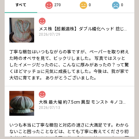
すべて
270
0
0
メス株【超厳選株】ダブル綴化ヘッド 捻じれ マウンテン モンスト オベサ / ユーフォルビア 木質化
2026/07/29
丁寧な梱包はいつもながらの事ですが、ペーパーを取り終え
た時のオベサを見て、ビックリしました。 写真ではスッと
したイメージだったのに、こんなに厚みがあったの？って驚
くほどマッチョに元気に成長してました。今後は、我が家で
大切に育てます。 ありがとうございました。
大株 最大幅 約7.5cm 異型 モンスト キノコ型 オベサ / ユーフォルビア
2026/07/13
いつも本当に丁寧な梱包と対応の速さに大満足です。わから
ないこと困ったことなどは、とても丁寧に教えてくださり初
心者は助かってます。 今回の苗、今までに持っていない、可