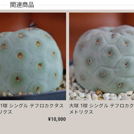
関連商品
ルビア
フォルビア
ウンテン ヴィンテージ オベサ / ユーフォルビア
m 1球 シングル テフロカクタス
大球 1球 シングル テフロカ
リクス
メトリクス
欲しくてコツコツ貯めて今回満を持して迎え入れる事が出来ました😊ま
¥10,000
す🙇‍♂️🙇‍♂️