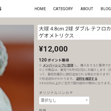
HOME
CATEGORY
ABOUT
BLOG
大球 4.8cm 2球 ダブル テフロ
ゲオメトリクス
¥12,000
120
ポイント
獲得
※
メンバーシップに登録
し、購入をすると獲得でき
※この商品は、最短で8月9日(日)にお届けします（
って、最短到着日に数日追加される場合があります
※別途送料がかかります。
送料を確認する
※¥4,500以上のご注文で国内送料が無料になります
オリジナルハンカチ
数量