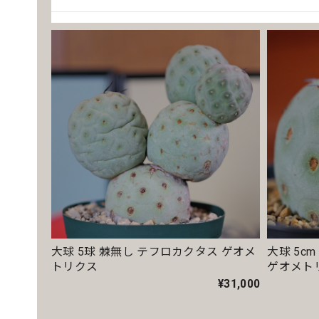
【超厳選株】ホワイト オベサ / ユーフォ
2026/04/14
いつも素敵な鉢を有難うございます。
モンスト 捻じれ マイクロ オベサ / ユー
2026/04/11
オス株【厳選株】超大株 直径約8.7cm マ
2026/04/06
大球 5球 棘無し テフロカクタス ゲオメ
大球 5c
トリクス
ゲオメト
今年初オベサをお迎えしました。 どぉしてもこの株が
¥31,000
ティスティックオベサ💓芸術品です😍 今後とも宜しくお願い致しま