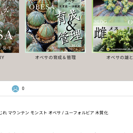
オベサの雄
RY
オベサの育成＆管理
0
 マウンテン モンスト オベサ / ユーフォルビア 木質化