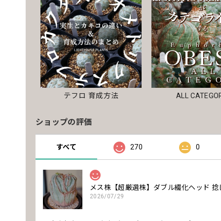
テフロ 育成方法
ALL CATEGO
ショップの評価
すべて
270
0
メス株【超厳選株】ダブル綴化ヘッド 捻じれ
2026/07/29