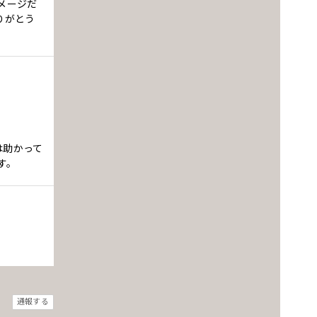
メージだ
りがとう
は助かって
す。
通報する