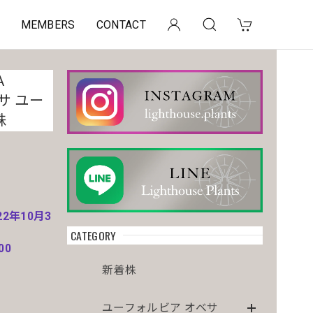
MEMBERS
CONTACT
A
サ ユー
株
22年10月3
CATEGORY
00
新着株
。
ユーフォルビア オベサ