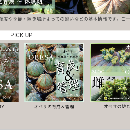
り頻度や季節・置き場所よっての違いなどの基本情報です。ご
PICK UP
オベサの雄
RY
オベサの育成＆管理