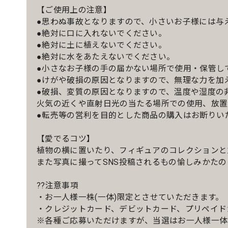
【ご使用上の注意】
●思わぬ事故となりますので、小さいお子様には与
●絶対に口に入れないでください。
●絶対に土に植えないでください。
●絶対に水をあたえないでください。
●小さなお子様の手の届かない場所で使用・保管し
●けがや破損の原因となりますので、無理な力を加
●破損、変質の原因となりますので、温度や湿度の
火気の近くや直射日光の当たる場所での使用、放置
●転売等の営利を目的とした商品の購入はお断りい
【愛でるコツ】
植物の横に置いたり、フィギュアのコレクションと
また写真に撮ってSNS投稿されるもの愉しみかたの
??注意事項
・お一人様一株(一体)限定とさせていただきます。
・クレジットカード、デビットカード、プリペイド
※各種ご応募いただけますが、当選はお一人様一体