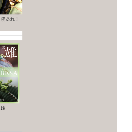
一読あれ！
と雌