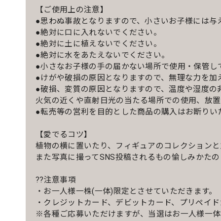
【ご使用上の注意】
●思わぬ事故となりますので、小さいお子様には与
●絶対に口に入れないでください。
●絶対に土に植えないでください。
●絶対に水をあたえないでください。
●小さなお子様の手の届かない場所で使用・保管し
●けがや破損の原因となりますので、無理な力を加
●破損、変質の原因となりますので、温度や湿度の
火気の近くや直射日光の当たる場所での使用、放置
●転売等の営利を目的とした商品の購入はお断りい
【愛でるコツ】
植物の横に置いたり、フィギュアのコレクションと
また写真に撮ってSNS投稿されるもの愉しみかたの
??注意事項
・お一人様一株(一体)限定とさせていただきます。
・クレジットカード、デビットカード、プリペイド
※各種ご応募いただけますが、当選はお一人様一体