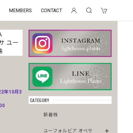
MEMBERS
CONTACT
A
サ ユー
株
22年10月3
CATEGORY
00
新着株
。
ユーフォルビア オベサ