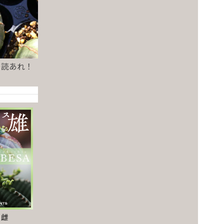
一読あれ！
と雌