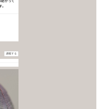
は助かって
す。
通報する