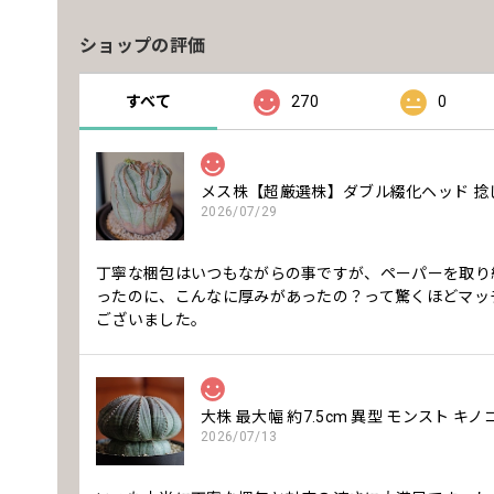
ショップの評価
すべて
270
0
メス株【超厳選株】ダブル綴化ヘッド 捻じれ
2026/07/29
丁寧な梱包はいつもながらの事ですが、ペーパーを取り
ったのに、こんなに厚みがあったの？って驚くほどマッ
ございました。
大株 最大幅 約7.5cm 異型 モンスト キ
2026/07/13