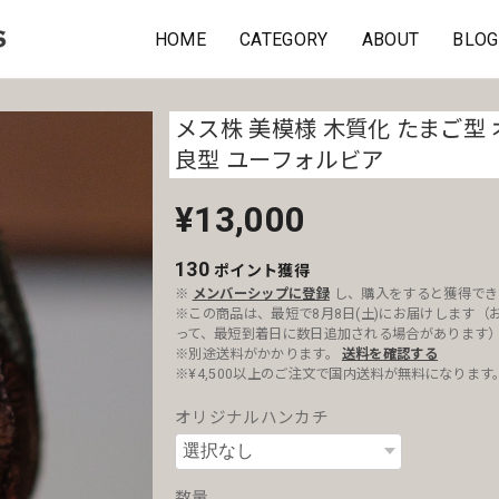
HOME
CATEGORY
ABOUT
BLOG
メス株 美模様 木質化 たまご型 
良型 ユーフォルビア
¥13,000
130
ポイント
獲得
※
メンバーシップに登録
し、購入をすると獲得でき
※この商品は、最短で8月8日(土)にお届けします（
って、最短到着日に数日追加される場合があります
※別途送料がかかります。
送料を確認する
※¥4,500以上のご注文で国内送料が無料になります
オリジナルハンカチ
数量