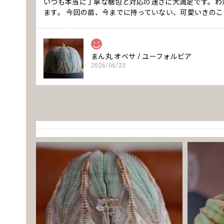
いつも本当に丁寧な梱包と対応の速さに大満足です。わ
ます。 今回の苗、今までに持っていない、可愛いきのこ
まん丸 オベサ / ユーフォルビア
2026/06/23
いつも丁寧な梱包です。安心してお迎えできます。
【超厳選株】ホワイト オベサ / ユーフォ
2026/04/14
いつも素敵な鉢を有難うございます。
モンスト 捻じれ マイクロ オベサ / ユー