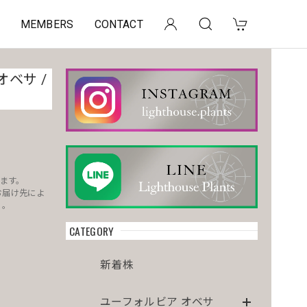
MEMBERS
CONTACT
オベサ /
ます。
お届け先によ
）。
CATEGORY
。
新着株
ユーフォルビア オベサ