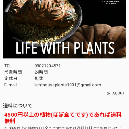
ました！ビギナー様ウエルカムです！育て方な
ど、ご不明な点がございましたら何なりとお申
し付けくださいませ。また次も是非！今後とも
よろしくお願いいたします。
木質化 まん丸 オベサ / ユーフォルビア
2026/03/12
TEL
09021204571
間髪入れず、2回目の利用です。 これぞ王道ですね、満足で
営業時間
24時間
す。 今回の梱包も完璧でした。 商品リストをまんべんなく
定休日
無休
確認して 楽しんでいる今日このごろです。 また利用させて
E-mail
lighthouseplants1001@gmail.com
頂きます！
ABOUT
間髪入れずありがとうございます！！今週土曜
送料について
も10株更新いたしますので、是非20時ジャスト
4500円以上の植物(ほぼ全てです)であれば送料
にお待ちいたしております！
無料
4500円以上の植物(ほぼ全てです)であれば送料無料にてお届けいたし