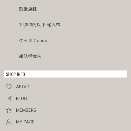
もこぼれも傾きもなかったです。梱包が解きたくなると思う
のでまたお迎えしたいです。
超厳選株
10,000円以下 輸入株
メス株 木質化 オベサ / ユーフォルビア
2026/04/03
グッズ Goods
美人さんが届きました。梱包も素晴らしいです。こぼれも傾
雑誌掲載株
きもありませんでした。梱包を解くのが本当に楽しみです。
SHOP INFO
オス株 美模様 木質化 マイクロ オベサ / ユーフォルビア
ABOUT
2026/03/30
BLOG
目をつけていた美男子マイクロオベサを割引き価格で有り難
うございました。 今回のミイラ梱包も完璧でした。
MEMBERS
MY PAGE