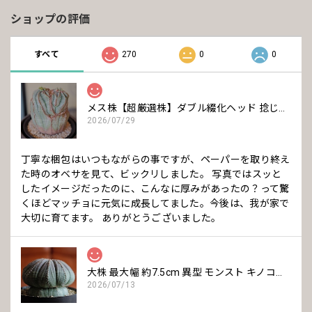
ショップの評価
すべて
270
0
0
メス株【超厳選株】ダブル綴化ヘッド 捻じれ マウンテン モンスト オベサ / ユーフォルビア 木質化
2026/07/29
丁寧な梱包はいつもながらの事ですが、ペーパーを取り終え
た時のオベサを見て、ビックリしました。 写真ではスッと
したイメージだったのに、こんなに厚みがあったの？って驚
くほどマッチョに元気に成長してました。今後は、我が家で
大切に育てます。 ありがとうございました。
大株 最大幅 約7.5cm 異型 モンスト キノコ型 オベサ / ユーフォルビア
2026/07/13