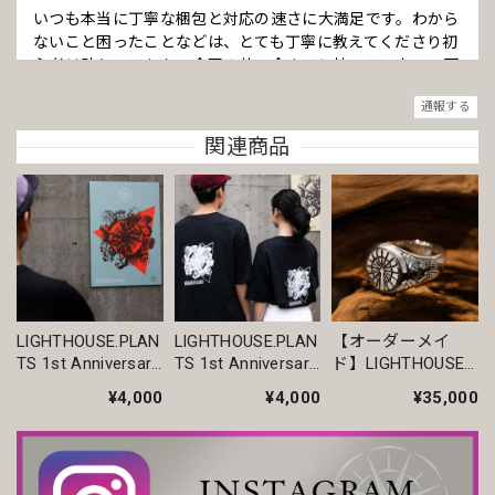
いつも本当に丁寧な梱包と対応の速さに大満足です。わから
ないこと困ったことなどは、とても丁寧に教えてくださり初
心者は助かってます。 今回の苗、今までに持っていない、可
愛いきのこタイプで、購入して良かったです。 いつも本当に
通報する
ありがとうございます。
関連商品
まん丸 オベサ / ユーフォルビア
2026/06/23
いつも丁寧な梱包です。安心してお迎えできます。
LIGHTHOUSE.PLAN
LIGHTHOUSE.PLAN
【オーダーメイ
TS 1st Anniversary
TS 1st Anniversary
ド】LIGHTHOUSE ×
【超厳選株】ホワイト オベサ / ユーフォルビア
グラフィック ポス
グラフィック S/S
the SymbalS
2026/04/14
¥4,000
¥4,000
¥35,000
ター A2サイズ ブ
T-Shirts / ブラック
ORIGINAL RING ハ
ルーグレー×レッド
ンドメイド リング
いつも素敵な鉢を有難うございます。