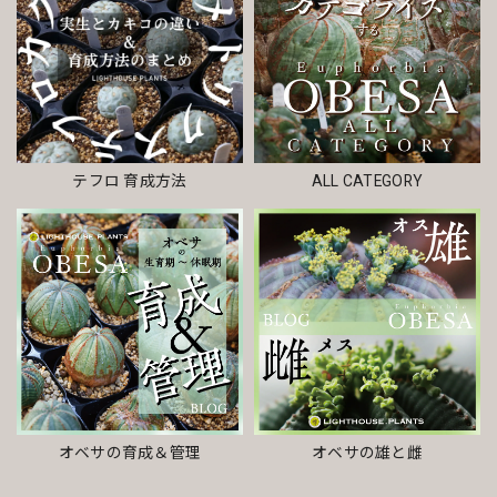
テフロ 育成方法
ALL CATEGORY
オベサの雄と雌
オベサの育成＆管理