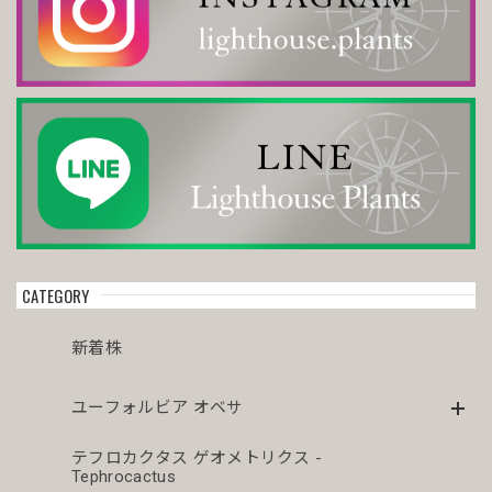
モンスト 捻じれ マイクロ オベサ / ユーフォルビア
2026/04/11
オス株【厳選株】超大株 直径約8.7cm マウンテン ヴィンテージ オベサ / ユーフォルビア
2026/04/06
今年初オベサをお迎えしました。 どぉしてもこの株が欲し
くてコツコツ貯めて今回満を持して迎え入れる事が出来まし
た😊まさにアーティスティックオベサ💓芸術品です😍 今後
CATEGORY
とも宜しくお願い致します🙇‍♂️🙇‍♂️
新着株
オス株 木質化 マウンテン オベサ / ユーフォルビア
ユーフォルビア オベサ
2026/04/03
テフロカクタス ゲオメトリクス -
Tephrocactus
シュッとスタイルの良いオベサが届きドキドキです。こちら