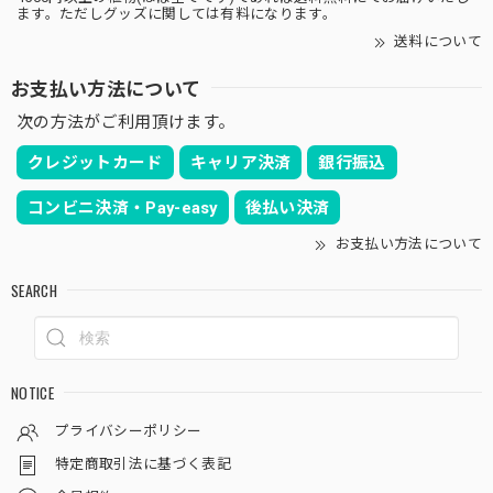
ます。ただしグッズに関しては有料になります。
送料について
オス株 ラギット マウンテン オベサ / 木質化 良形株
2026/03/10
お支払い方法について
次の方法がご利用頂けます。
また購入させて頂きました♪ 写真で見たよりも思った以上
に表皮がゴツゴツしていて野生味のあるオベサでめちゃくち
クレジットカード
キャリア決済
銀行振込
ゃ気に入りました！ また似たような株があれば即買わせて
頂きます！ また5月での大阪のイベントも楽しみにしており
コンビニ決済・Pay-easy
後払い決済
ます♪
お支払い方法について
また購入して頂き誠にありがとうございます！
SEARCH
ラギットな株、得意ですのでどんどんいいの販
売してまいりますので、その都度お願い致しま
す！笑
NOTICE
プライバシーポリシー
木質化 マウンテン オベサ / ユーフォルビア
特定商取引法に基づく表記
2026/03/08