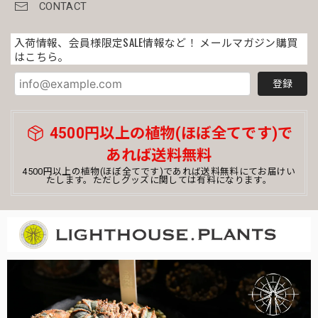
メス株 美模様 木質化 オベサ / ユーフォルビア
CONTACT
2026/03/30
入荷情報、会員様限定SALE情報など！ メールマガジン購買
はこちら。
写真通りのとても綺麗な株が届きました◎ 梱包もとても丁寧
で、配達の手違いか横倒しに置かれていたんですが全く土こ
登録
ぼれもなく綺麗なままでした！すごい！ まだまだオベサ初
心者ですが、大切に育てていきたいと思います💐素敵な株を
ありがとうございました！
4500円以上の植物(ほぼ全てです)で
あれば送料無料
まん丸 オベサ / ユーフォルビア
4500円以上の植物(ほぼ全てです)であれば送料無料にてお届けい
たします。ただしグッズに関しては有料になります。
2026/03/12
オベサ初心者です。コメントを読んで購入を決めました。梱
包もしっかりとされていて、土のこぼれなどなくきれいでし
た。梱包がミイラみたいで、その梱包を解くのも楽しくて、
またすぐ解きたくなりそうです。飼育しっかり頑張ります。
この度はお買い上げ頂き誠にありがとうござい