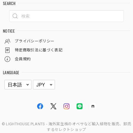
また購入して頂き誠にありがとうございます！
SEARCH
ラギットな株、得意ですのでどんどんいいの販
売してまいりますので、その都度お願い致しま
す！笑
NOTICE
プライバシーポリシー
木質化 マウンテン オベサ / ユーフォルビア
特定商取引法に基づく表記
2026/03/08
会員規約
無事に届きました、素晴らしい梱包ですね。 昨年オベサデ
LANGUAGE
ビューした初心者です。 実物見てなおさら気に入りまし
た。 また利用させて頂きます。 有り難うございました。
昨年オベサデビュー、おめでとうございま
す！！オベサを気に入っていただけたこともも
ちろん嬉しいのですが、梱包を褒めていただけ
たことがより嬉しいです！笑。また是非お願い
致します。
© LIGHTHOUSE.PLANTS - 海外実生株のオベサなど輸入植物を販売、卸売
するセレクトショップ