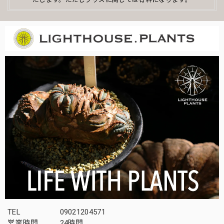
2026/03/12
オベサ初心者です。コメントを読んで購入を決めました。梱
包もしっかりとされていて、土のこぼれなどなくきれいでし
た。梱包がミイラみたいで、その梱包を解くのも楽しくて、
またすぐ解きたくなりそうです。飼育しっかり頑張ります。
この度はお買い上げ頂き誠にありがとうござい
ました！ビギナー様ウエルカムです！育て方な
ど、ご不明な点がございましたら何なりとお申
し付けくださいませ。また次も是非！今後とも
よろしくお願いいたします。
木質化 まん丸 オベサ / ユーフォルビア
2026/03/12
TEL
09021204571
間髪入れず、2回目の利用です。 これぞ王道ですね、満足で
営業時間
24時間