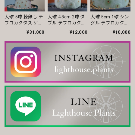
いつも丁寧な梱包です。安心してお迎えできます。
大球 5球 棘無し テ
大球 4.8cm 2球 ダ
大球 5cm 1球 シン
フロカクタス ゲオ
ブル テフロカクタ
グル テフロカクタ
【超厳選株】ホワイト オベサ / ユーフォルビア
メトリクス
ス ゲオメトリクス
ス ゲオメトリクス
2026/04/14
¥31,000
¥12,000
¥10,000
いつも素敵な鉢を有難うございます。
モンスト 捻じれ マイクロ オベサ / ユーフォルビア
2026/04/11
オス株【厳選株】超大株 直径約8.7cm マウンテン ヴィンテージ オベサ / ユーフォルビア
2026/04/06
今年初オベサをお迎えしました。 どぉしてもこの株が欲し
くてコツコツ貯めて今回満を持して迎え入れる事が出来まし