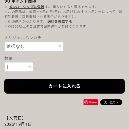
90
ポイント
獲得
※
メンバーシップに登録
し、購入をすると獲得できます。
※この商品は、最短で8月10日(月)にお届けします（お届け先によって、最
短到着日に数日追加される場合があります）。
※別途送料がかかります。
送料を確認する
※¥4,500以上のご注文で国内送料が無料になります。
オリジナルハンカチ
数量
カートに入れる
Save
【入荷日】
2025年9月1日