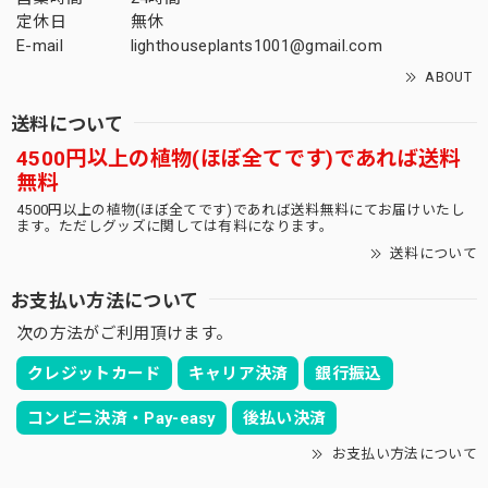
す。 今回の梱包も完璧でした。 商品リストをまんべんなく
定休日
無休
確認して 楽しんでいる今日このごろです。 また利用させて
E-mail
lighthouseplants1001@gmail.com
頂きます！
ABOUT
間髪入れずありがとうございます！！今週土曜
送料について
も10株更新いたしますので、是非20時ジャスト
4500円以上の植物(ほぼ全てです)であれば送料
にお待ちいたしております！
無料
4500円以上の植物(ほぼ全てです)であれば送料無料にてお届けいたし
ます。ただしグッズに関しては有料になります。
送料について
オス株 ラギット マウンテン オベサ / 木質化 良形株
2026/03/10
お支払い方法について
次の方法がご利用頂けます。
また購入させて頂きました♪ 写真で見たよりも思った以上
に表皮がゴツゴツしていて野生味のあるオベサでめちゃくち
クレジットカード
キャリア決済
銀行振込
ゃ気に入りました！ また似たような株があれば即買わせて
頂きます！ また5月での大阪のイベントも楽しみにしており
コンビニ決済・Pay-easy
後払い決済
ます♪
お支払い方法について