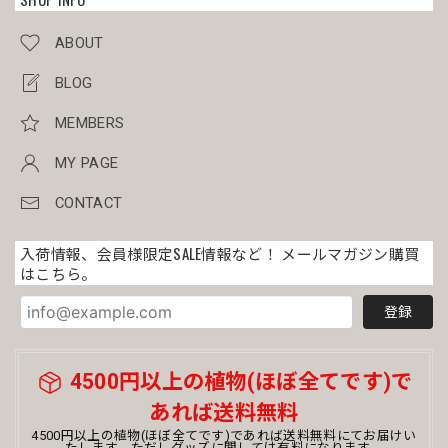
オス株 美模様 木質化 マイクロ オベサ / ユーフォルビア
ABOUT
2026/03/30
BLOG
目をつけていた美男子マイクロオベサを割引き価格で有り難
うございました。 今回のミイラ梱包も完璧でした。
MEMBERS
MY PAGE
メス株 美模様 木質化 オベサ / ユーフォルビア
CONTACT
2026/03/30
入荷情報、会員様限定SALE情報など！ メールマガジン購買
はこちら。
写真通りのとても綺麗な株が届きました◎ 梱包もとても丁寧
で、配達の手違いか横倒しに置かれていたんですが全く土こ
登録
ぼれもなく綺麗なままでした！すごい！ まだまだオベサ初
心者ですが、大切に育てていきたいと思います💐素敵な株を
ありがとうございました！
4500円以上の植物(ほぼ全てです)で
あれば送料無料
まん丸 オベサ / ユーフォルビア
4500円以上の植物(ほぼ全てです)であれば送料無料にてお届けい
たします。ただしグッズに関しては有料になります。