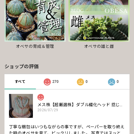
オベサの雄と雌
オベサの育成＆管理
ショップの評価
すべて
270
0
0
メス株【超厳選株】ダブル綴化ヘッド 捻じれ マウンテン モンスト オベサ / ユーフォルビア 木質化
2026/07/29
丁寧な梱包はいつもながらの事ですが、ペーパーを取り終え
た時のオベサを見て、ビックリしました。 写真ではスッと