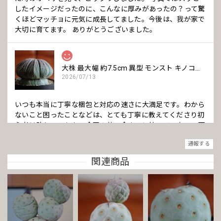
したイメージだったのに、こんなに厚みがあったの？って驚
くほどマッチョに元気に成長してました。今後は、我が家で
大切に育てます。 ありがとうございました。
大株 最大幅 約7.5cm 異型 モンスト キノコ型 オベサ / ユーフォルビア
2026/07/13
いつも本当に丁寧な梱包と対応の速さに大満足です。わから
ないこと困ったことなどは、とても丁寧に教えてくださり初
心者は助かってます。 今回の苗、今までに持っていない、可
愛いきのこタイプで、購入して良かったです。 いつも本当に
通報する
ありがとうございます。
関連商品
まん丸 オベサ / ユーフォルビア
2026/06/23