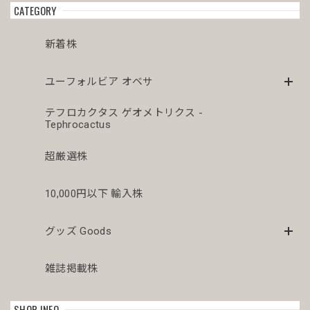
た😊まさにアーティスティックオベサ💓芸術品です😍 今後
CATEGORY
とも宜しくお願い致します🙇‍♂️🙇‍♂️
新着株
オス株 木質化 マウンテン オベサ / ユーフォルビア
ユーフォルビア オベサ
2026/04/03
テフロカクタス ゲオメトリクス -
Tephrocactus
シュッとスタイルの良いオベサが届きドキドキです。こちら
もこぼれも傾きもなかったです。梱包が解きたくなると思う
のでまたお迎えしたいです。
超厳選株
10,000円以下 輸入株
メス株 木質化 オベサ / ユーフォルビア
2026/04/03
グッズ Goods
美人さんが届きました。梱包も素晴らしいです。こぼれも傾
雑誌掲載株
きもありませんでした。梱包を解くのが本当に楽しみです。
SHOP INFO