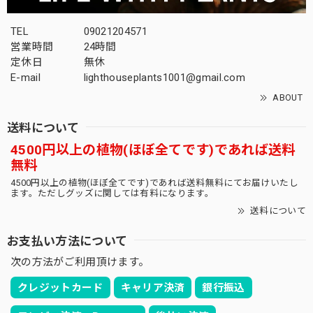
TEL
09021204571
間髪入れず、2回目の利用です。 これぞ王道ですね、満足で
営業時間
24時間
す。 今回の梱包も完璧でした。 商品リストをまんべんなく
定休日
無休
確認して 楽しんでいる今日このごろです。 また利用させて
E-mail
lighthouseplants1001@gmail.com
頂きます！
ABOUT
間髪入れずありがとうございます！！今週土曜
送料について
も10株更新いたしますので、是非20時ジャスト
4500円以上の植物(ほぼ全てです)であれば送料
にお待ちいたしております！
無料
4500円以上の植物(ほぼ全てです)であれば送料無料にてお届けいたし
ます。ただしグッズに関しては有料になります。
送料について
オス株 ラギット マウンテン オベサ / 木質化 良形株
2026/03/10
お支払い方法について
次の方法がご利用頂けます。
また購入させて頂きました♪ 写真で見たよりも思った以上
に表皮がゴツゴツしていて野生味のあるオベサでめちゃくち
クレジットカード
キャリア決済
銀行振込
ゃ気に入りました！ また似たような株があれば即買わせて
頂きます！ また5月での大阪のイベントも楽しみにしており