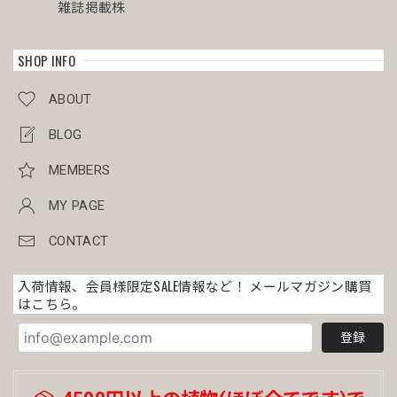
雑誌掲載株
きもありませんでした。梱包を解くのが本当に楽しみです。
SHOP INFO
オス株 美模様 木質化 マイクロ オベサ / ユーフォルビア
ABOUT
2026/03/30
BLOG
目をつけていた美男子マイクロオベサを割引き価格で有り難
うございました。 今回のミイラ梱包も完璧でした。
MEMBERS
MY PAGE
メス株 美模様 木質化 オベサ / ユーフォルビア
CONTACT
2026/03/30
入荷情報、会員様限定SALE情報など！ メールマガジン購買
はこちら。
写真通りのとても綺麗な株が届きました◎ 梱包もとても丁寧
で、配達の手違いか横倒しに置かれていたんですが全く土こ
登録
ぼれもなく綺麗なままでした！すごい！ まだまだオベサ初
心者ですが、大切に育てていきたいと思います💐素敵な株を
ありがとうございました！