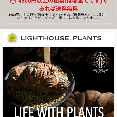
4500円以上の植物(ほぼ全てです)で
あれば送料無料
まん丸 オベサ / ユーフォルビア
4500円以上の植物(ほぼ全てです)であれば送料無料にてお届けい
たします。ただしグッズに関しては有料になります。
2026/03/12
オベサ初心者です。コメントを読んで購入を決めました。梱
包もしっかりとされていて、土のこぼれなどなくきれいでし
た。梱包がミイラみたいで、その梱包を解くのも楽しくて、
またすぐ解きたくなりそうです。飼育しっかり頑張ります。
この度はお買い上げ頂き誠にありがとうござい
ました！ビギナー様ウエルカムです！育て方な
ど、ご不明な点がございましたら何なりとお申
し付けくださいませ。また次も是非！今後とも
よろしくお願いいたします。
木質化 まん丸 オベサ / ユーフォルビア
2026/03/12