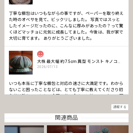
丁寧な梱包はいつもながらの事ですが、ペーパーを取り終え
た時のオベサを見て、ビックリしました。 写真ではスッと
したイメージだったのに、こんなに厚みがあったの？って驚
くほどマッチョに元気に成長してました。今後は、我が家で
大切に育てます。 ありがとうございました。
大株 最大幅 約7.5cm 異型 モンスト キノコ型 オベサ / ユーフォルビア
2026/07/13
いつも本当に丁寧な梱包と対応の速さに大満足です。わから
ないこと困ったことなどは、とても丁寧に教えてくださり初
心者は助かってます。 今回の苗、今までに持っていない、可
愛いきのこタイプで、購入して良かったです。 いつも本当に
通報する
ありがとうございます。
関連商品
まん丸 オベサ / ユーフォルビア