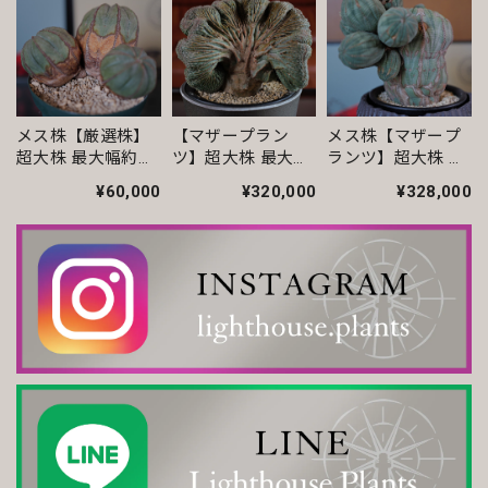
2026/06/23
いつも丁寧な梱包です。安心してお迎えできます。
メス株【厳選株】
【マザープラン
メス株【マザープ
超大株 最大幅約
ツ】超大株 最大幅
ランツ】超大株 最
【超厳選株】ホワイト オベサ / ユーフォルビア
13.5cm トリプルヘ
約15.4cm ヴィンテ
大幅約16.8cm ヴィ
2026/04/14
¥60,000
¥320,000
¥328,000
ッド オベサ / ユー
ージ 扇綴化 オベサ
ンテージ 仔吹 マウ
フォルビア
/ ユーフォルビア
ンテン オベサ / ユ
いつも素敵な鉢を有難うございます。
ーフォルビア
モンスト 捻じれ マイクロ オベサ / ユーフォルビア
2026/04/11
オス株【厳選株】超大株 直径約8.7cm マウンテン ヴィンテージ オベサ / ユーフォルビア
2026/04/06