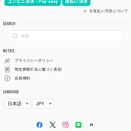
コンビニ決済・Pay-easy
後払い決済
ます♪
お支払い方法について
また購入して頂き誠にありがとうございます！
SEARCH
ラギットな株、得意ですのでどんどんいいの販
売してまいりますので、その都度お願い致しま
す！笑
NOTICE
プライバシーポリシー
木質化 マウンテン オベサ / ユーフォルビア
特定商取引法に基づく表記
2026/03/08
会員規約
無事に届きました、素晴らしい梱包ですね。 昨年オベサデ
LANGUAGE
ビューした初心者です。 実物見てなおさら気に入りまし
た。 また利用させて頂きます。 有り難うございました。
昨年オベサデビュー、おめでとうございま
す！！オベサを気に入っていただけたこともも
ちろん嬉しいのですが、梱包を褒めていただけ