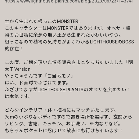
https://www.lighthouse-plants.com/blog/2023/06/23/143741
土から生まれた根っこのMONSTER。
このキャラクターはMONSTERではありますが、オベサ・植
物のお世話に余念の無い土から生まれたかわいいやつ。
根っこなので植物の気持ちがよくわかるLIGHTHOUSEのBOSS
的存在！
この度、ご縁を頂いた博多阪急さまとやっちゃいました「明
太子Version」
やっちゃうんです「ご当地モノ」
はい、ド直球でふざけてます。
ふざけてますがLIGHTHOUSE.PLANTSのオベサを広めたい！
は本気です。
どんなインテリア・鉢・植物にもマッチいたします。
7cmの小ぶりなボディですので置き場所を選ばず、玄関から
リビング、書籍、キッチン、お手洗い、車内などなど。
もちろんポケットに忍ばせて散歩にも行けちゃいます！