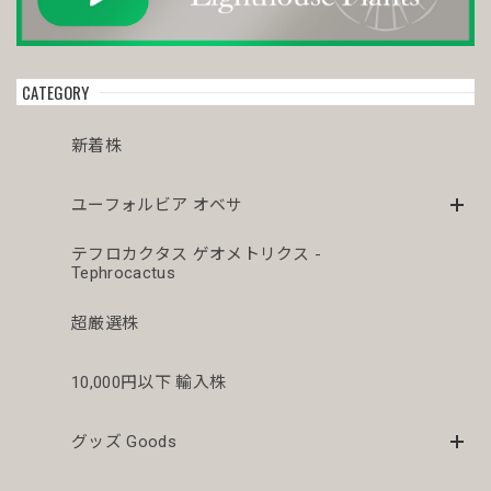
今年初オベサをお迎えしました。 どぉしてもこの株が欲し
くてコツコツ貯めて今回満を持して迎え入れる事が出来まし
た😊まさにアーティスティックオベサ💓芸術品です😍 今後
CATEGORY
とも宜しくお願い致します🙇‍♂️🙇‍♂️
新着株
オス株 木質化 マウンテン オベサ / ユーフォルビア
ユーフォルビア オベサ
2026/04/03
テフロカクタス ゲオメトリクス -
Tephrocactus
シュッとスタイルの良いオベサが届きドキドキです。こちら
もこぼれも傾きもなかったです。梱包が解きたくなると思う
のでまたお迎えしたいです。
超厳選株
10,000円以下 輸入株
メス株 木質化 オベサ / ユーフォルビア
2026/04/03
グッズ Goods
美人さんが届きました。梱包も素晴らしいです。こぼれも傾