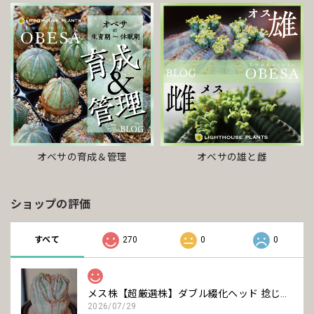
オベサの雄と雌
オベサの育成＆管理
ショップの評価
すべて
270
0
0
メス株【超厳選株】ダブル綴化ヘッド 捻じれ マウンテン モンスト オベサ / ユーフォルビア 木質化
2026/07/29