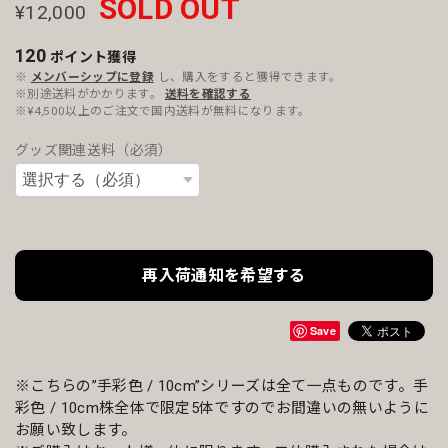
SOLD OUT
¥12,000
120
ポイント
獲得
※
メンバーシップに登録
し、購入をすると獲得できます。
※別途送料がかかります。
送料を確認する
※¥4,500以上のご注文で国内送料が無料になります。
グッズ関連送料（必須）
再入荷通知を希望する
Save
※こちらの”手彩色 / 10cm”シリーズは全て一点ものです。手
彩色 / 10cm株全体で限定5体ですのでお間違いの無いように
お願い致します。