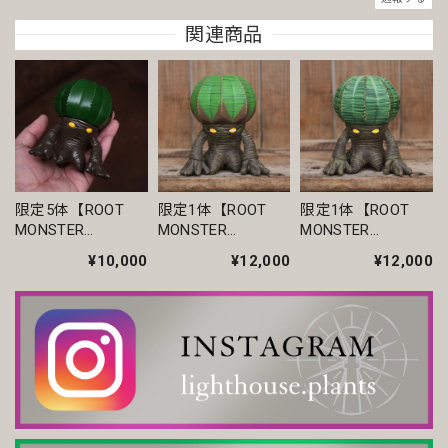
ありがとうございます。
関連商品
まん丸 オベサ / ユーフォルビア
2026/06/23
いつも丁寧な梱包です。安心してお迎えできます。
限定5体【ROOT
限定1体【ROOT
限定1体【ROOT
MONSTER
MONSTER
MONSTER
【超厳選株】ホワイト オベサ / ユーフォルビア
EUPHORBIA
EUPHORBIA
EUPHORBIA
2026/04/14
¥10,000
¥12,000
¥12,000
OBESA - ルートモ
OBESA - ルートモ
OBESA - ルートモ
ンスターオベサ ユ
ンスターオベサ ユ
ンスターオベサ ユ
いつも素敵な鉢を有難うございます。
ーフォルビア フィ
ーフォルビア フィ
ーフォルビア フィ
ギュア】10cm 手
ギュア】10cm株
ギュア】10cm株
彩色 SOLID paint
ver
モンスト 捻じれ マイクロ オベサ / ユーフォルビア
2026/04/11