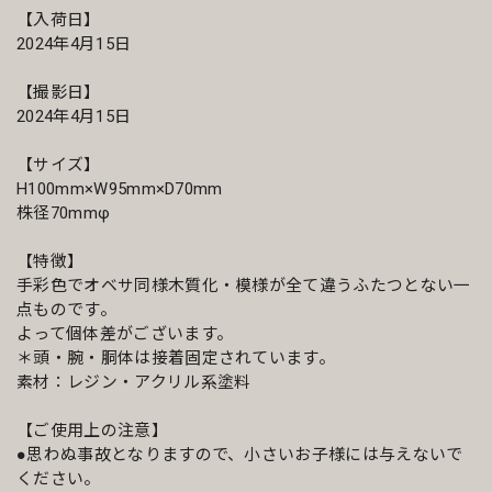
【入荷日】
2024年4月15日
【撮影日】
2024年4月15日
【サイズ】
H100mm×W95mm×D70mm
株径70mmφ
【特徴】
手彩色でオベサ同様木質化・模様が全て違うふたつとない一
点ものです。
よって個体差がございます。
＊頭・腕・胴体は接着固定されています。
素材：レジン・アクリル系塗料
【ご使用上の注意】
●思わぬ事故となりますので、小さいお子様には与えないで
ください。