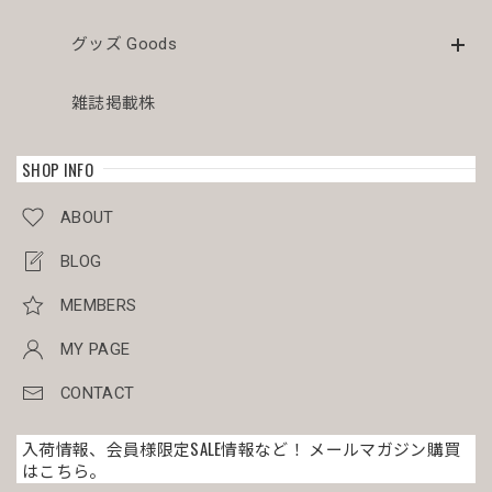
メス株 木質化 オベサ / ユーフォルビア
2026/04/03
グッズ Goods
美人さんが届きました。梱包も素晴らしいです。こぼれも傾
雑誌掲載株
きもありませんでした。梱包を解くのが本当に楽しみです。
SHOP INFO
オス株 美模様 木質化 マイクロ オベサ / ユーフォルビア
ABOUT
2026/03/30
BLOG
目をつけていた美男子マイクロオベサを割引き価格で有り難
うございました。 今回のミイラ梱包も完璧でした。
MEMBERS
MY PAGE
メス株 美模様 木質化 オベサ / ユーフォルビア
CONTACT
2026/03/30
入荷情報、会員様限定SALE情報など！ メールマガジン購買
はこちら。
写真通りのとても綺麗な株が届きました◎ 梱包もとても丁寧