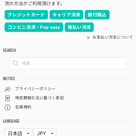
次の方法がご利用頂けます。
また購入させて頂きました♪ 写真で見たよりも思った以上
に表皮がゴツゴツしていて野生味のあるオベサでめちゃくち
クレジットカード
キャリア決済
銀行振込
ゃ気に入りました！ また似たような株があれば即買わせて
頂きます！ また5月での大阪のイベントも楽しみにしており
コンビニ決済・Pay-easy
後払い決済
ます♪
お支払い方法について
また購入して頂き誠にありがとうございます！
SEARCH
ラギットな株、得意ですのでどんどんいいの販
売してまいりますので、その都度お願い致しま
す！笑
NOTICE
プライバシーポリシー
木質化 マウンテン オベサ / ユーフォルビア
特定商取引法に基づく表記
2026/03/08
会員規約
無事に届きました、素晴らしい梱包ですね。 昨年オベサデ
LANGUAGE
ビューした初心者です。 実物見てなおさら気に入りまし
た。 また利用させて頂きます。 有り難うございました。