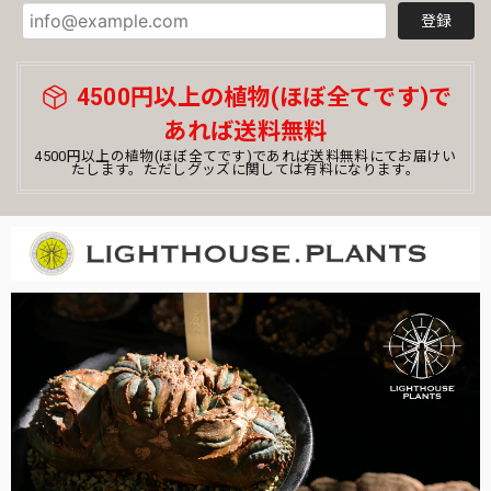
で、配達の手違いか横倒しに置かれていたんですが全く土こ
登録
ぼれもなく綺麗なままでした！すごい！ まだまだオベサ初
心者ですが、大切に育てていきたいと思います💐素敵な株を
ありがとうございました！
4500円以上の植物(ほぼ全てです)で
あれば送料無料
まん丸 オベサ / ユーフォルビア
4500円以上の植物(ほぼ全てです)であれば送料無料にてお届けい
たします。ただしグッズに関しては有料になります。
2026/03/12
オベサ初心者です。コメントを読んで購入を決めました。梱
包もしっかりとされていて、土のこぼれなどなくきれいでし
た。梱包がミイラみたいで、その梱包を解くのも楽しくて、
またすぐ解きたくなりそうです。飼育しっかり頑張ります。
この度はお買い上げ頂き誠にありがとうござい
ました！ビギナー様ウエルカムです！育て方な
ど、ご不明な点がございましたら何なりとお申
し付けくださいませ。また次も是非！今後とも
よろしくお願いいたします。