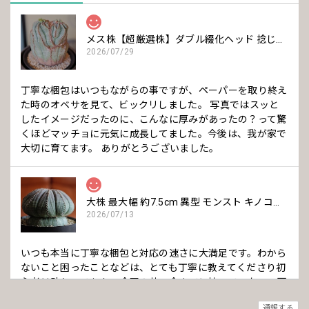
メス株【超厳選株】ダブル綴化ヘッド 捻じれ マウンテン モンスト オベサ / ユーフォルビア 木質化
2026/07/29
丁寧な梱包はいつもながらの事ですが、ペーパーを取り終え
た時のオベサを見て、ビックリしました。 写真ではスッと
したイメージだったのに、こんなに厚みがあったの？って驚
くほどマッチョに元気に成長してました。今後は、我が家で
大切に育てます。 ありがとうございました。
大株 最大幅 約7.5cm 異型 モンスト キノコ型 オベサ / ユーフォルビア
2026/07/13
いつも本当に丁寧な梱包と対応の速さに大満足です。わから
ないこと困ったことなどは、とても丁寧に教えてくださり初
心者は助かってます。 今回の苗、今までに持っていない、可
愛いきのこタイプで、購入して良かったです。 いつも本当に
通報する