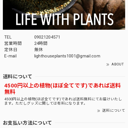
木質化 まん丸 オベサ / ユーフォルビア
2026/03/12
TEL
09021204571
間髪入れず、2回目の利用です。 これぞ王道ですね、満足で
営業時間
24時間
す。 今回の梱包も完璧でした。 商品リストをまんべんなく
定休日
無休
確認して 楽しんでいる今日このごろです。 また利用させて
E-mail
lighthouseplants1001@gmail.com
頂きます！
ABOUT
間髪入れずありがとうございます！！今週土曜
送料について
も10株更新いたしますので、是非20時ジャスト
4500円以上の植物(ほぼ全てです)であれば送料
にお待ちいたしております！
無料
4500円以上の植物(ほぼ全てです)であれば送料無料にてお届けいたし
ます。ただしグッズに関しては有料になります。
送料について
オス株 ラギット マウンテン オベサ / 木質化 良形株
2026/03/10
お支払い方法について