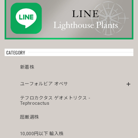
オス株【厳選株】超大株 直径約8.7cm マウンテン ヴィンテージ オベサ / ユーフォルビア
2026/04/06
今年初オベサをお迎えしました。 どぉしてもこの株が欲し
くてコツコツ貯めて今回満を持して迎え入れる事が出来まし
た😊まさにアーティスティックオベサ💓芸術品です😍 今後
CATEGORY
とも宜しくお願い致します🙇‍♂️🙇‍♂️
新着株
オス株 木質化 マウンテン オベサ / ユーフォルビア
ユーフォルビア オベサ
2026/04/03
テフロカクタス ゲオメトリクス -
Tephrocactus
シュッとスタイルの良いオベサが届きドキドキです。こちら
もこぼれも傾きもなかったです。梱包が解きたくなると思う
のでまたお迎えしたいです。
超厳選株
10,000円以下 輸入株