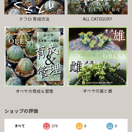
テフロ 育成方法
ALL CATEGORY
オベサの雄と雌
オベサの育成＆管理
ショップの評価
すべて
270
0
0